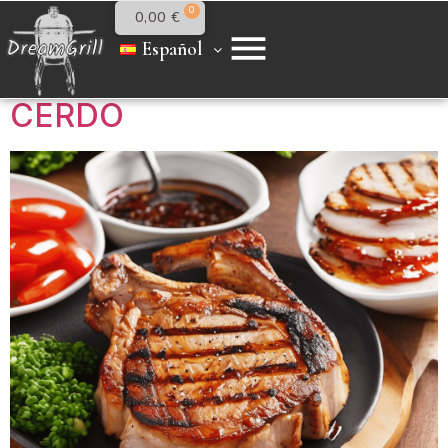
0,00
€
info@dreamgrill.es
Español
CHULETA DE CUELLO DE
CERDO